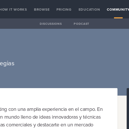
HOW IT WORKS
BROWSE
PRICING
EDUCATION
COMMUNIT
DISCUSSIONS
PODCAST
tegias
ting con una amplia experiencia en el campo. En
 un mundo lleno de ideas innovadoras y técnicas
tas comerciales y destacarte en un mercado