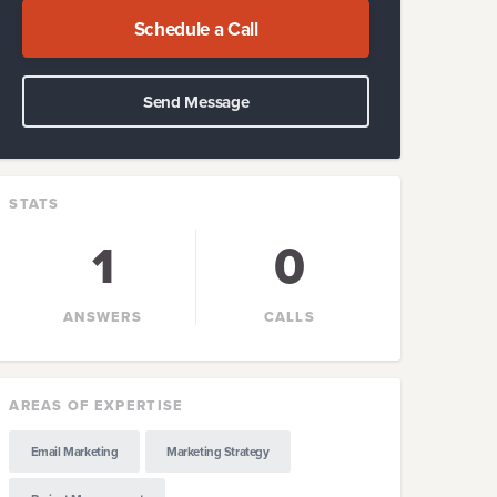
Schedule a Call
Send Message
STATS
1
0
ANSWERS
CALLS
AREAS OF EXPERTISE
Email Marketing
Marketing Strategy