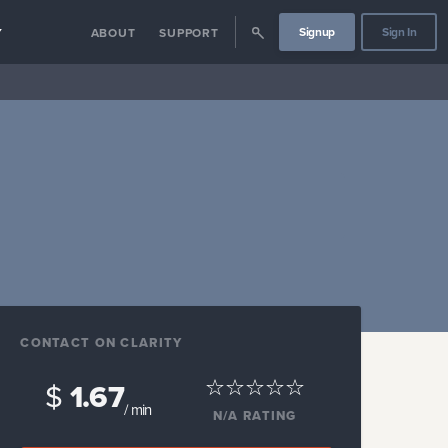
Signup
Sign In
Y
ABOUT
SUPPORT
CONTACT ON CLARITY
$
1.67
/ min
N/A
RATING