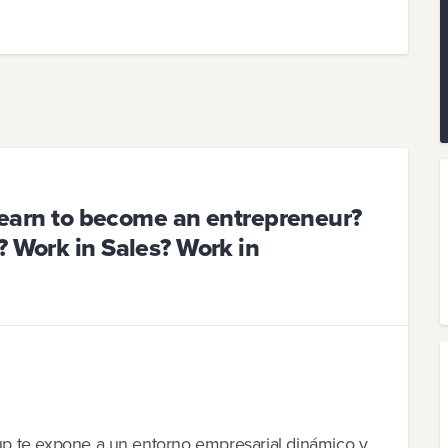
 learn to become an entrepreneur?
? Work in Sales? Work in
rtup te expone a un entorno empresarial dinámico y